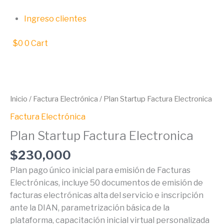
Ir
al
Ingreso clientes
contenido
$
0
0
Cart
Plan
Startup
Factura
Inicio
/
Factura Electrónica
/ Plan Startup Factura Electronica
Electronica
Factura Electrónica
cantidad
Plan Startup Factura Electronica
$
230,000
Plan pago único inicial para emisión de Facturas
Electrónicas, incluye 50 documentos de emisión de
facturas electrónicas alta del servicio e inscripción
ante la DIAN, parametrización básica de la
plataforma, capacitación inicial virtual personalizada