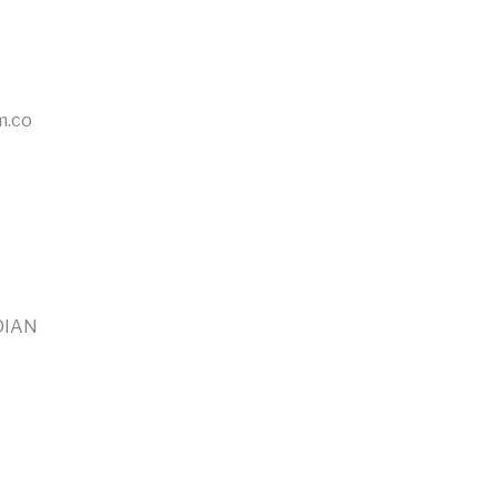
m.co
 DIAN