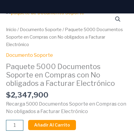
Ir
al
Paquete
contenido
5000
Documentos
Inicio
/
Documento Soporte
/ Paquete 5000 Documentos
Soporte
Soporte en Compras con No obligados a Facturar
en
Electrónico
Compras
Documento Soporte
con
No
Paquete 5000 Documentos
obligados
Soporte en Compras con No
a
obligados a Facturar Electrónico
Facturar
$
2,347,900
Electrónico
cantidad
Recarga 5000 Documentos Soporte en Compras con
No obligados a Facturar Electrónico
Añadir Al Carrito