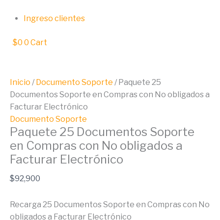
Ir
Paquete
al
25
Ingreso clientes
contenido
Documentos
Soporte
$
0
0
Cart
en
Compras
con
Inicio
/
Documento Soporte
/ Paquete 25
No
Documentos Soporte en Compras con No obligados a
obligados
Facturar Electrónico
a
Documento Soporte
Facturar
Paquete 25 Documentos Soporte
Electrónico
en Compras con No obligados a
cantidad
Facturar Electrónico
$
92,900
Recarga 25 Documentos Soporte en Compras con No
obligados a Facturar Electrónico