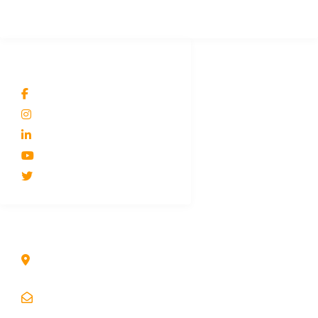
REDES SOCIALES
@Facturo
@facturocolombia
Facturo Colombia
@FacturoColombia
@facturocol
DIRECCIONES
Bogotá Colombia
info@facturo.com.co
contacto@facturo.com.co
gerencia@facturo.com.co