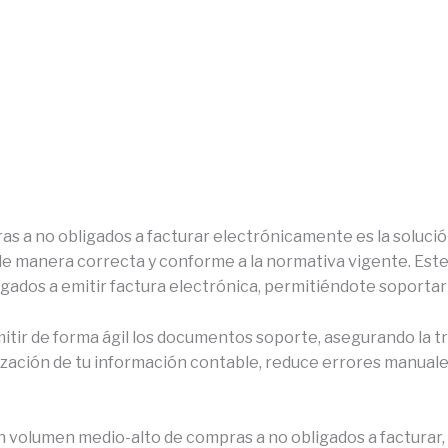
 a no obligados a facturar electrónicamente es la soluci
 de manera correcta y conforme a la normativa vigente. Es
gados a emitir factura electrónica, permitiéndote soporta
mitir de forma ágil los documentos soporte, asegurando la t
nización de tu información contable, reduce errores manuale
volumen medio-alto de compras a no obligados a facturar, b