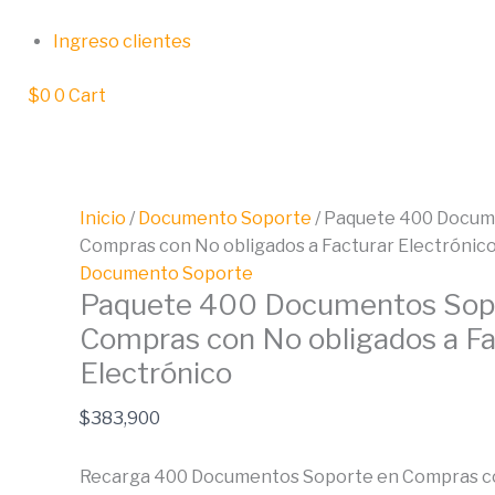
Ir
Paquete
al
400
Ingreso clientes
contenido
Documentos
$
0
0
Cart
Soporte
en
Compras
con
No
Inicio
/
Documento Soporte
/ Paquete 400 Docum
obligados
Compras con No obligados a Facturar Electrónic
a
Documento Soporte
Facturar
Paquete 400 Documentos Sop
Electrónico
Compras con No obligados a Fa
cantidad
Electrónico
$
383,900
Recarga 400 Documentos Soporte en Compras co