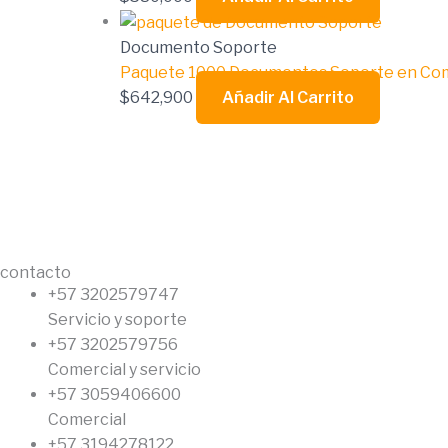
Documento Soporte
Paquete 1000 Documentos Soporte en Comp
$
642,900
Añadir Al Carrito
contacto
+57 3202579747
Servicio y soporte
+57 3202579756
Comercial y servicio
+57 3059406600
Comercial
+57 3194278122