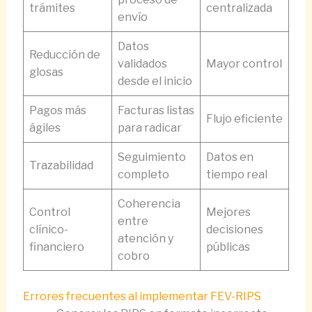
trámites
centralizada
envío
Datos
Reducción de
validados
Mayor control
glosas
desde el inicio
Pagos más
Facturas listas
Flujo eficiente
ágiles
para radicar
Seguimiento
Datos en
Trazabilidad
completo
tiempo real
Coherencia
Control
Mejores
entre
clínico-
decisiones
atención y
financiero
públicas
cobro
Errores frecuentes al implementar FEV-RIPS