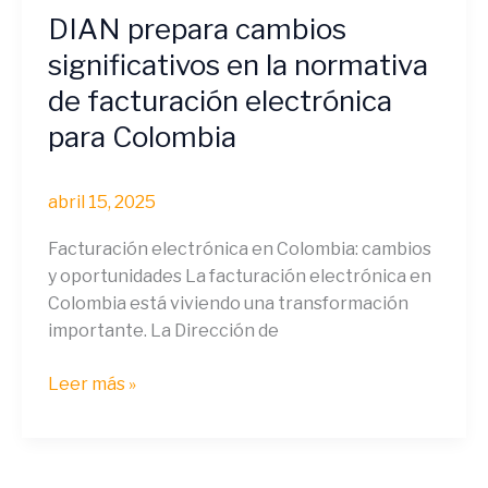
DIAN prepara cambios
cambios
significativos
significativos en la normativa
en
de facturación electrónica
la
para Colombia
normativa
de
facturación
abril 15, 2025
electrónica
para
Facturación electrónica en Colombia: cambios
Colombia
y oportunidades La facturación electrónica en
Colombia está viviendo una transformación
importante. La Dirección de
Leer más »