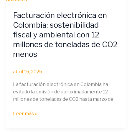
en
Facturación electrónica en
Colombia:
sostenibilidad
Colombia: sostenibilidad
fiscal
fiscal y ambiental con 12
y
millones de toneladas de CO2
ambiental
con
menos
12
millones
abril 15, 2025
de
toneladas
La facturación electrónica en Colombia ha
de
evitado la emisión de aproximadamente 12
CO2
millones de toneladas de CO2 hasta marzo de
menos
Leer más »