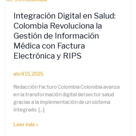
en
Integración Digital en Salud:
Salud:
Colombia
Colombia Revoluciona la
Revoluciona
Gestión de Información
la
Médica con Factura
Gestión
de
Electrónica y RIPS
Información
Médica
abril 15, 2025
con
Factura
Redacción Facturo Colombia Colombia avanza
Electrónica
en la transformación digital del sector salud
y
gracias a la implementación de un sistema
RIPS
integrado. […]
Leer más »