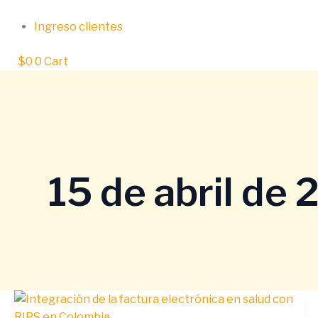
Ir
al
Ingreso clientes
contenido
$
0
0
Cart
15 de abril de
Integración
Digital