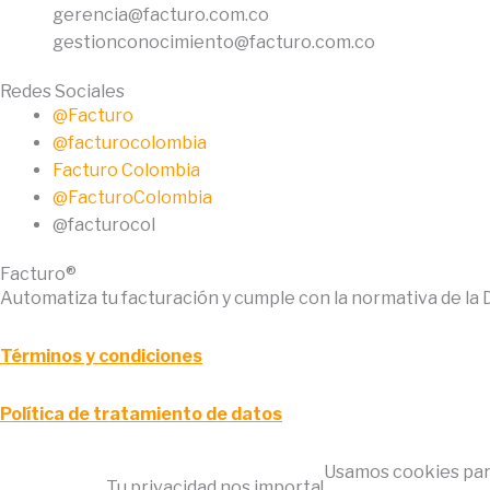
gerencia@facturo.com.co
gestionconocimiento@facturo.com.co
Redes Sociales
@Facturo
@facturocolombia
Facturo Colombia
@FacturoColombia
@facturocol
Facturo®
Automatiza tu facturación y cumple con la normativa de la
Términos y condiciones
Política de tratamiento de datos
Usamos cookies para
Tu privacidad nos importa!