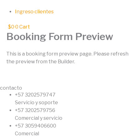
Ir
al
Ingreso clientes
contenido
$
0
0
Cart
Booking Form Preview
This is a booking form preview page. Please refresh
the preview from the Builder.
contacto
+57 3202579747
Servicio y soporte
+57 3202579756
Comercial y servicio
+57 3059406600
Comercial