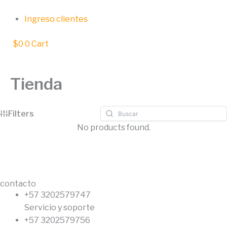
Ir
al
Ingreso clientes
contenido
$
0
0
Cart
Tienda
Filters
No products found.
contacto
+57 3202579747
Servicio y soporte
+57 3202579756