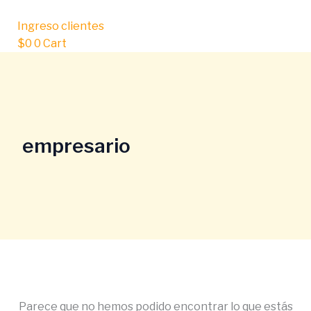
Ir
Buscar
al
por:
Ingreso clientes
contenido
$
0
0
Cart
empresario
Parece que no hemos podido encontrar lo que estás