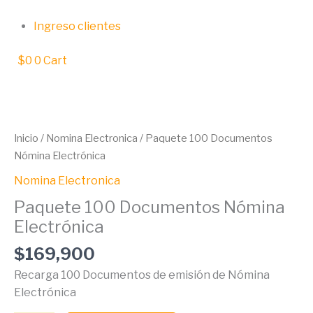
Ir
al
Ingreso clientes
contenido
$
0
0
Cart
Paquete
100
Documentos
Inicio
/
Nomina Electronica
/ Paquete 100 Documentos
Nómina
Nómina Electrónica
Electrónica
Nomina Electronica
cantidad
Paquete 100 Documentos Nómina
Electrónica
$
169,900
Recarga 100 Documentos de emisión de Nómina
Electrónica